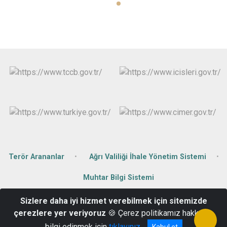
Terör Arananlar
Ağrı Valiliği İhale Yönetim Sistemi
Muhtar Bilgi Sistemi
Sizlere daha iyi hizmet verebilmek için sitemizde
Kale Mahallesi Van Caddesi No: 62-A Hamur / Ağrı
çerezlere yer veriyoruz
🍪 Çerez politikamız hakkında
(0472) 451 20 09
bilgi edinmek için
tıklayınız