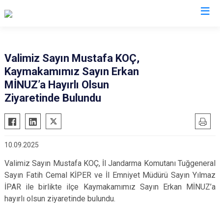
Ağrı
Valimiz Sayın Mustafa KOÇ,
Kaymakamımız Sayın Erkan
Diyadin
MİNUZ’a Hayırlı Olsun
Doğubayazıt
Ziyaretinde Bulundu
Eleşkirt
Hamur
Patnos
10.09.2025
Taşlıçay
Valimiz Sayın Mustafa KOÇ, İl Jandarma Komutanı Tuğgeneral
Tutak
Sayın Fatih Cemal KİPER ve İl Emniyet Müdürü Sayın Yılmaz
İPAR ile birlikte ilçe Kaymakamımız Sayın Erkan MİNUZ’a
hayırlı olsun ziyaretinde bulundu.