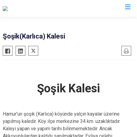
Ağrı
Şoşik(Karlıca) Kalesi
Diyadin
Doğubayazıt
Eleşkirt
Hamur
Şoşik Kalesi
Patnos
Taşlıçay
Tutak
Hamur'un şoşik (Karlıca) köyünde yalçın kayalar üzerine
yapılmış kaledir. Köy ilçe merkezine 34 km. uzaklıktadır.
Kaleyi yapan ve yapım tarihi bilinmemektedir. Ancak
Akkoyunlulardan kaldığı sanılmaktadar. Evliya çelebi