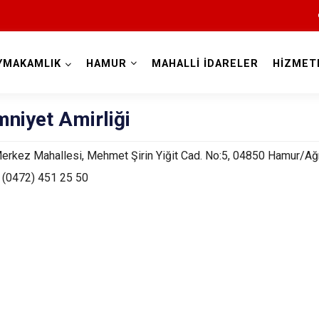
YMAKAMLIK
HAMUR
MAHALLİ İDARELER
HİZMET
Ağrı
mniyet Amirliği
erkez Mahallesi, Mehmet Şirin Yiğit Cad. No:5, 04850 Hamur/Ağ
:
(0472) 451 25 50
Diyadin
Doğubayazıt
Eleşkirt
Hamur