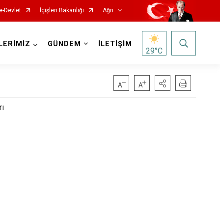
e-Devlet
İçişleri Bakanlığı
Ağrı
LERİMİZ
GÜNDEM
İLETİŞİM
29
°C
rı