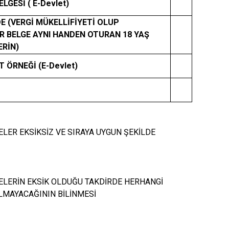
Patnos
LGESİ ( E-Devlet)
Taşlıçay
E (VERGİ MÜKELLİFİYETİ OLUP
R BELGE AYNI HANDEN OTURAN 18 YAŞ
Tutak
ERİN)
T ÖRNEĞİ (E-Devlet)
GELER EKSİKSİZ VE SIRAYA UYGUN ŞEKİLDE
GELERİN EKSİK OLDUĞU TAKDİRDE HERHANGİ
ILMAYACAĞININ BİLİNMESİ