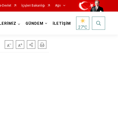
e-Devlet
İçişleri Bakanlığı
Ağrı
LERİMİZ
GÜNDEM
İLETİŞİM
27
°C