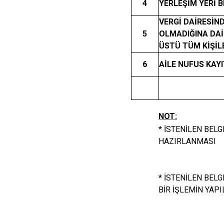
4
YERLEŞİM YERİ BE
VERGİ DAİRESİND
5
OLMADIĞINA DAİ
ÜSTÜ TÜM KİŞİL
6
AİLE NUFUS KAYI
NOT:
* İSTENİLEN BEL
HAZIRLANMASI
* İSTENİLEN BEL
BİR İŞLEMİN YAP