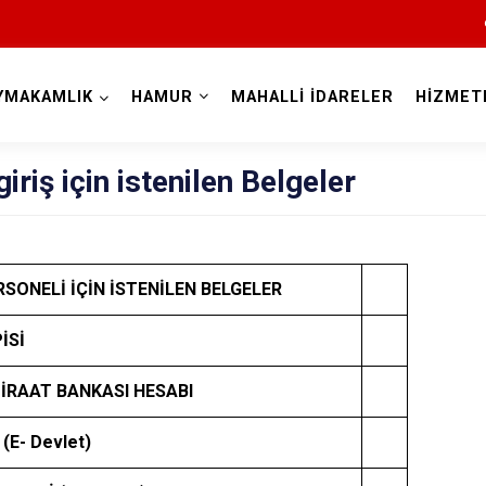
YMAKAMLIK
HAMUR
MAHALLİ İDARELER
HİZMET
Ağrı
giriş için istenilen Belgeler
RSONELİ İÇİN İSTENİLEN BELGELER
İSİ
Diyadin
Doğubayazıt
İRAAT BANKASI HESABI
Eleşkirt
(E- Devlet)
Hamur