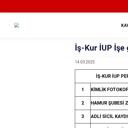
KA
İş-Kur İUP İşe 
14.03.2025
İŞ-KUR İUP PE
1
KİMLİK FOTOKOP
2
HAMUR ŞUBESİ Z
3
ADLİ SİCİL KAYDI 