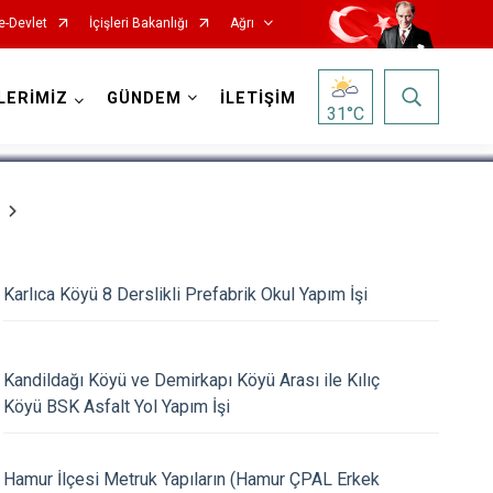
e-Devlet
İçişleri Bakanlığı
Ağrı
1
/
5
LERİMİZ
GÜNDEM
İLETİŞİM
31
°C
Karlıca Köyü 8 Derslikli Prefabrik Okul Yapım İşi
Kandildağı Köyü ve Demirkapı Köyü Arası ile Kılıç
Köyü BSK Asfalt Yol Yapım İşi
Hamur İlçesi Metruk Yapıların (Hamur ÇPAL Erkek