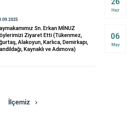
26
Patnos
Haz
Taşlıçay
0.09.2025
19.09.2025
Tutak
aymakamımız Sn. Erkan MİNUZ
İlçemizde 1
06
öylerimizi Ziyaret Etti (Tükenmez,
Münasebeti
ğurtaş, Alakoyun, Karlıca, Demirkapı,
düzenlendi
May
andildağı, Kaynaklı ve Adımova)
İlçemiz