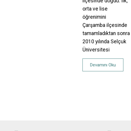
ilçesinde doğdu. İlk,
orta ve lise
öğrenimini
Çarşamba ilçesinde
tamamladıktan sonra
2010 yılında Selçuk
Üniversitesi
Devamını Oku