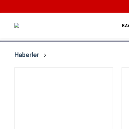
Devamını Oku
KA
Haberler