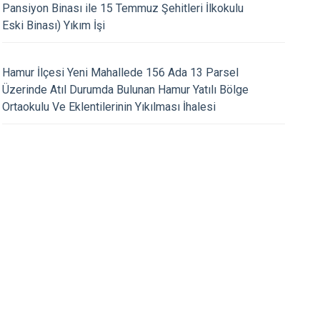
Pansiyon Binası ile 15 Temmuz Şehitleri İlkokulu
Eski Binası) Yıkım İşi
18.09.2025
9 Eylül Gaziler Günü
Kaymakamımız sn. 
Hamur İlçesi Yeni Mahallede 156 Ada 13 Parsel
yle çelenk sunma töreni
Köylerimizi Ziyaret E
Üzerinde Atıl Durumda Bulunan Hamur Yatılı Bölge
(Özdirek/Oluklu, Eki
Ortaokulu Ve Eklentilerinin Yıkılması İhalesi
Kaçmaz, Erdoğan, Ça
Soğanlıtepe, Danakı