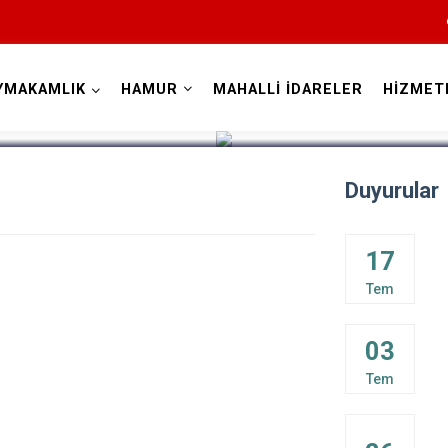
YMAKAMLIK
HAMUR
MAHALLİ İDARELER
HİZMET
Ağrı
Duyurular
17
Tem
Diyadin
03
Doğubayazıt
Tem
Eleşkirt
Hamur